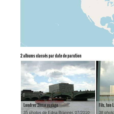
2 albums classés par date de parution
Londres 2ème voyage
Fils, ton
35 photos de Edna Branner, 07/2010
38 phot