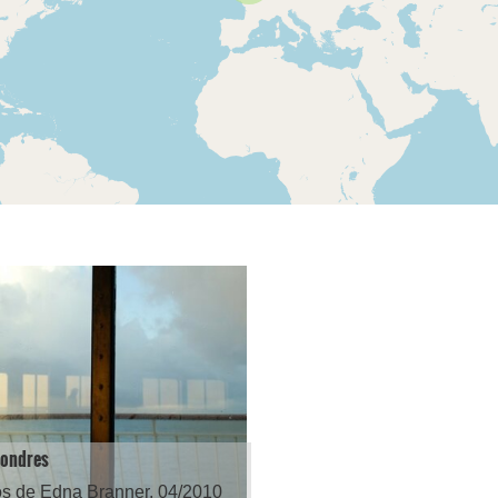
 Londres
os de Edna Branner, 04/2010