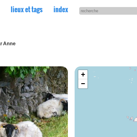
lieux et tags
index
ar Anne
+
−