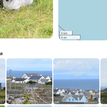
5 km
5 mi
an