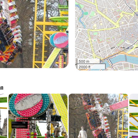
500 m
2000 ft
an