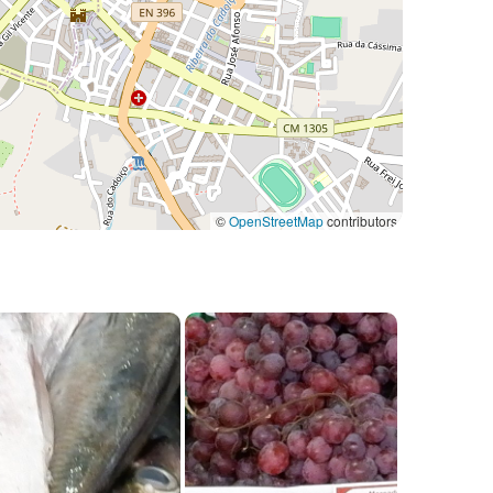
©
OpenStreetMap
contributors