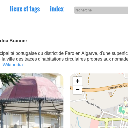
lieux et tags
index
Edna Branner
e la ville des traces d'habitations circulaires propres aux nomad
e.
Wikipedia
+
−