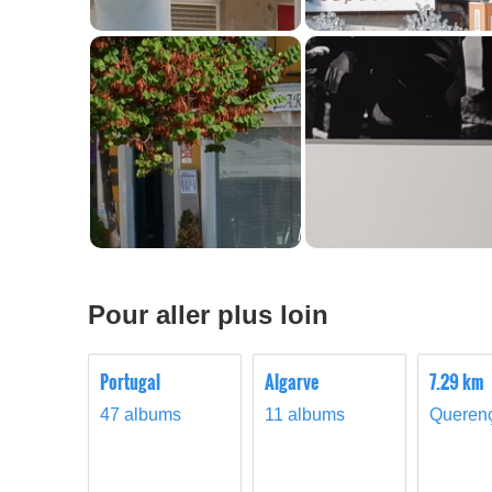
Pour aller plus loin
Portugal
Algarve
7.29 km
47 albums
11 albums
Queren