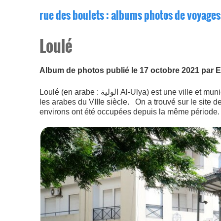
rue des boulets
: albums photos de voyages
Loulé
Album de photos publié le 17 octobre 2021 par 
Loulé (en arabe : الولية Al-Ulya) est une ville et municipalité portugaise du district de Faro en Algarve, d'une superficie de 764,2 km2. Étymologie Appelée Al-Ulya par
les arabes du VIIIe siècle. On a trouvé sur le site d
environs ont été occupées depuis la même périod