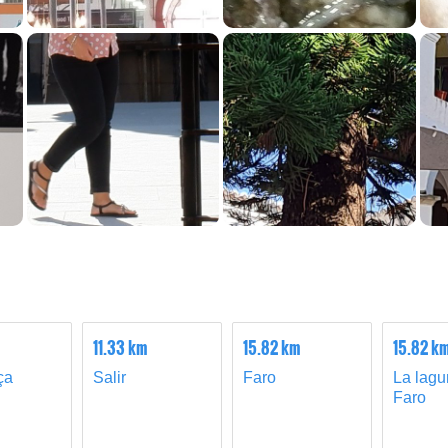
11.33 km
15.82 km
15.82 k
ça
Salir
Faro
La lagu
Faro