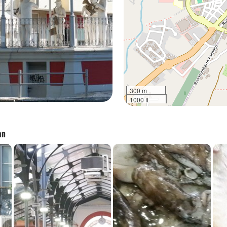
300 m
1000 ft
an