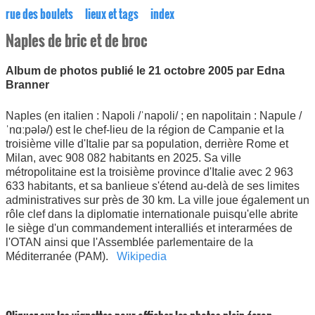
rue des boulets
lieux et tags
index
Naples de bric et de broc
Album de photos publié le 21 octobre 2005 par Edna
Branner
Naples (en italien : Napoli /ˈnapoli/ ; en napolitain : Napule /
ˈnɑːpələ/) est le chef-lieu de la région de Campanie et la
troisième ville d'Italie par sa population, derrière Rome et
Milan, avec 908 082 habitants en 2025. Sa ville
métropolitaine est la troisième province d'Italie avec 2 963
633 habitants, et sa banlieue s'étend au-delà de ses limites
administratives sur près de 30 km. La ville joue également un
rôle clef dans la diplomatie internationale puisqu'elle abrite
le siège d'un commandement interalliés et interarmées de
l'OTAN ainsi que l'Assemblée parlementaire de la
Méditerranée (PAM).
Wikipedia