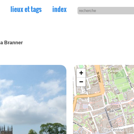
lieux et tags
index
na Branner
+
−