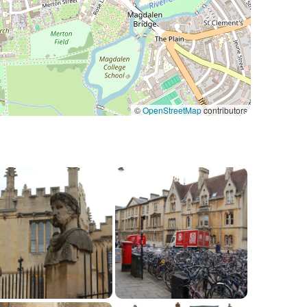
©
OpenStreetMap
contributors