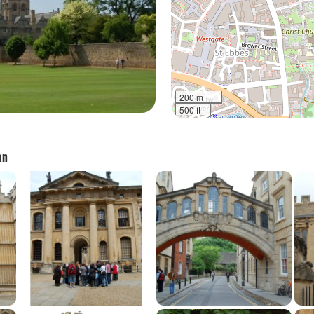
200 m
500 ft
an