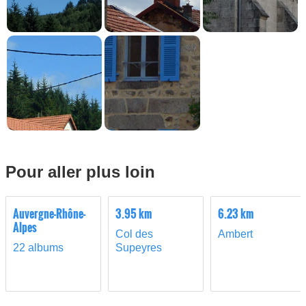
Pour aller plus loin
Auvergne-Rhône-
3.95 km
6.23 km
Alpes
Col des
Ambert
22 albums
Supeyres