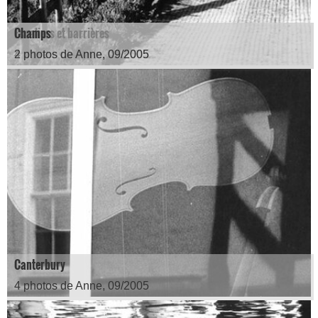
Escaliers et barrières
Champs
4 photos de Anne, 09/2005
2 photos de Anne, 09/2005
Canterbury
4 photos de Anne, 09/2005