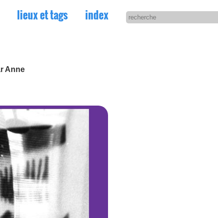
lieux et tags
index
ar Anne