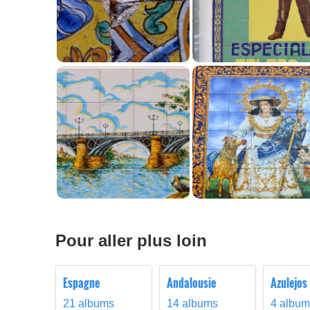
Pour aller plus loin
Espagne
Andalousie
Azulejos
21 albums
14 albums
4 album