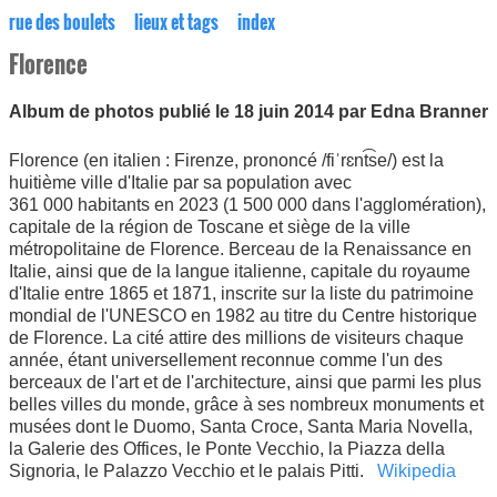
rue des boulets
lieux et tags
index
Florence
Album de photos publié le 18 juin 2014 par Edna Branner
Florence (en italien : Firenze, prononcé /fiˈrɛnt͡se/) est la
huitième ville d'Italie par sa population avec
361 000 habitants en 2023 (1 500 000 dans l'agglomération),
capitale de la région de Toscane et siège de la ville
métropolitaine de Florence. Berceau de la Renaissance en
Italie, ainsi que de la langue italienne, capitale du royaume
d'Italie entre 1865 et 1871, inscrite sur la liste du patrimoine
mondial de l'UNESCO en 1982 au titre du Centre historique
de Florence. La cité attire des millions de visiteurs chaque
année, étant universellement reconnue comme l'un des
berceaux de l'art et de l'architecture, ainsi que parmi les plus
belles villes du monde, grâce à ses nombreux monuments et
musées dont le Duomo, Santa Croce, Santa Maria Novella,
la Galerie des Offices, le Ponte Vecchio, la Piazza della
Signoria, le Palazzo Vecchio et le palais Pitti.
Wikipedia