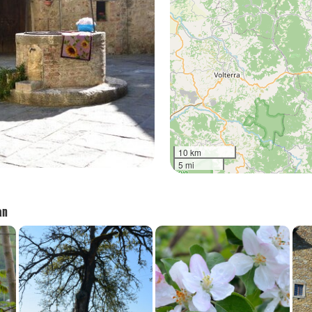
10 km
5 mi
an