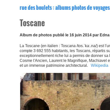
rue des boulets
: albums photos de voyages
Toscane
Album de photos publié le 16 juin 2014 par Edn
La Toscane (en italien : Toscana /tos.ˈkaː.na/) est l'
compte 3 692 555 habitants, les Toscans, répartis s
exceptionnellement riche lui a permis de donner sa l
Cosme l'Ancien, Laurent le Magnifique, Machiavel et 
et un immense patrimoine architectural.
Wikipedia