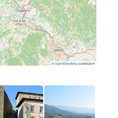
©
OpenStreetMap
contributors