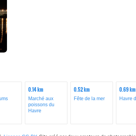
0.14 km
0.52 km
0.69 km
bums
Marché aux
Fête de la mer
Havre d
poissons du
Havre