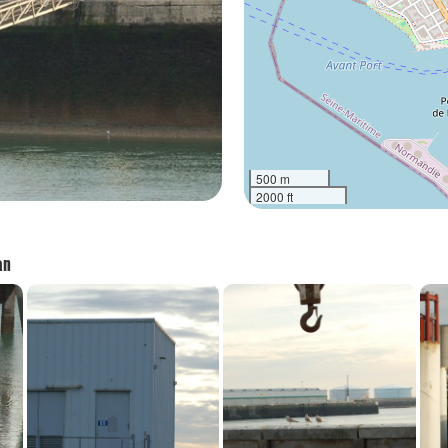
500 m
2000 ft
an