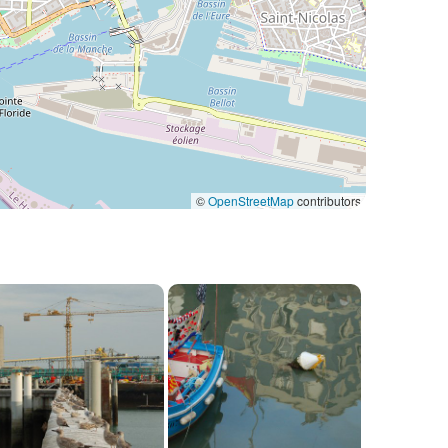
©
OpenStreetMap
contributors