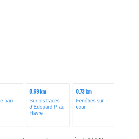
0.69 km
0.73 km
0.73 km
e paix
Sur les traces
Fenêtres sur
Le Havr
d’Edouard P. au
cour
Pont d
Havre
Norman