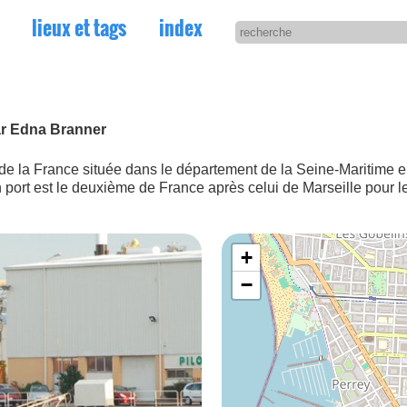
lieux et tags
index
ar Edna Branner
e la France située dans le département de la Seine-Maritime en 
port est le deuxième de France après celui de Marseille pour le tr
+
−