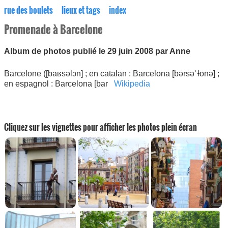
rue des boulets
lieux et tags
index
Promenade à Barcelone
Album de photos publié le 29 juin 2008 par Anne
Barcelone ([baʁsəlɔn] ; en catalan : Barcelona [bərsəˈɫonə] ;
en espagnol : Barcelona [baɾ
Wikipedia
Cliquez sur les vignettes pour afficher les photos plein écran