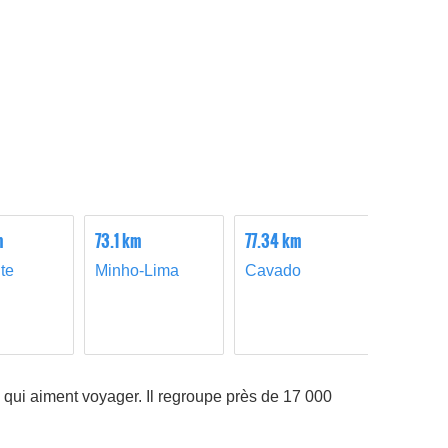
m
73.1 km
77.34 km
171.07 k
te
Minho-Lima
Cavado
Tras O
 qui aiment voyager. Il regroupe près de 17 000