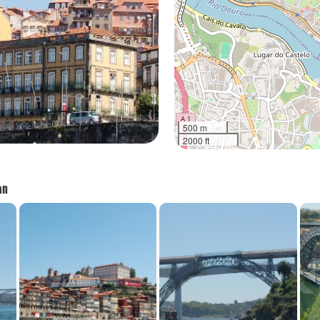
500 m
2000 ft
an