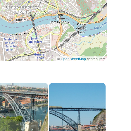
©
OpenStreetMap
contributors