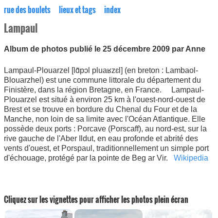
rue des boulets
lieux et tags
index
Lampaul
Album de photos publié le 25 décembre 2009 par Anne
Lampaul-Plouarzel [lɑ̃pɔl pluaʁzɛl] (en breton : Lambaol-
Blouarzhel) est une commune littorale du département du
Finistère, dans la région Bretagne, en France. Lampaul-
Plouarzel est situé à environ 25 km à l'ouest-nord-ouest de
Brest et se trouve en bordure du Chenal du Four et de la
Manche, non loin de sa limite avec l'Océan Atlantique. Elle
possède deux ports : Porcave (Porscaff), au nord-est, sur la
rive gauche de l'Aber Ildut, en eau profonde et abrité des
vents d'ouest, et Porspaul, traditionnellement un simple port
d'échouage, protégé par la pointe de Beg ar Vir.
Wikipedia
Cliquez sur les vignettes pour afficher les photos plein écran